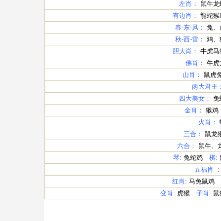
左肖：
鼠牛
有边肖：
龍蛇
春-东-风：
兔、
秋-西-雷：
鸡、
胆大肖：
牛虎
佛肖：
牛虎
山肖：
鼠虎
两大君王
四大美女：
兔
金肖：
猴
火肖：
三合：
鼠龙
六合：
鼠牛、
琴:
兔蛇鸡
棋:
五福肖
：
红肖:
马兔鼠鸡
变肖:
虎猴
子肖: